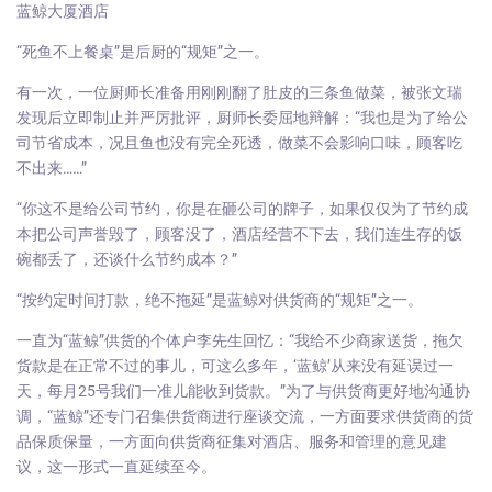
蓝鲸大厦酒店
“死鱼不上餐桌”是后厨的“规矩”之一。
有一次，一位厨师长准备用刚刚翻了肚皮的三条鱼做菜，被张文瑞
发现后立即制止并严厉批评，厨师长委屈地辩解：“我也是为了给公
司节省成本，况且鱼也没有完全死透，做菜不会影响口味，顾客吃
不出来……”
“你这不是给公司节约，你是在砸公司的牌子，如果仅仅为了节约成
本把公司声誉毁了，顾客没了，酒店经营不下去，我们连生存的饭
碗都丢了，还谈什么节约成本？”
“按约定时间打款，绝不拖延”是蓝鲸对供货商的“规矩”之一。
一直为“蓝鲸”供货的个体户李先生回忆：“我给不少商家送货，拖欠
货款是在正常不过的事儿，可这么多年，‘蓝鲸’从来没有延误过一
天，每月25号我们一准儿能收到货款。”为了与供货商更好地沟通协
调，“蓝鲸”还专门召集供货商进行座谈交流，一方面要求供货商的货
品保质保量，一方面向供货商征集对酒店、服务和管理的意见建
议，这一形式一直延续至今。