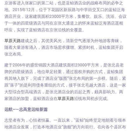
京游客进入张家口的第二站，也是蓝鲸酒店业的战略布局的必争之
地。2015年12月，位于下花园区新辰路与中学街交叉口的蓝鲸泛海
酒店开业，这家建筑面积23000平方米，集餐饮、娱乐、洗浴、会议
于一体的四星级酒店与同在京张大通道上的怀来蓝鲸泛海酒店遥相
呼应，实现了蓝鲸酒店在京张沿线的全覆盖。
草原天路
建成之后，其优美风光，清新空气逐渐为外地游客青睐，
随着大量游客涌入，酒店市场需求骤增。紧抓时机，蓝鲸集团开启
张北布局。
建于2006年的盛世锦园大酒店建筑面积23000平方米，是张北县老
牌的四星级酒店，地位举足轻重，通过股权并购的方式，蓝鲸集团
将其纳入旗下，完成了酒店业“版图”张北布局的第一步棋。随后，紧
跟“落子”的是利用债务重组的方式，接手张北毛越大酒店，这是一家
大型综合型高端酒店，是张北酒店业的后起之秀，颇具影响力。两
家酒店的加盟，蓝鲸酒店业在
草原天路
沿线布局初步完成。
远航——志高意远绘新篇
志坚者有为，心恒者恒赢。一直以来，“蓝鲸”始终坚定地朝着引领本
地酒店业发展，打造本地酒店业“旗舰”的方向前行。在向各个县区布