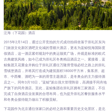
泛海（下花园）酒店
2015年2月14日，通过公开竞拍的方式成功拍得坐落于崇礼区东沟
门旅游文化新区酒吧文化城的雪都大酒店，更名为蓝鲸悦海国际度
假酒店，这一酒店紧邻规划中的奥运颁奖广场，外观是标准的欧式
古典建筑风格，如今已成为崇礼区冬奥精品酒店之一。紧接着，蓝
鲸集团又花重金并购位于崇礼区通往万隆滑雪场必经之路上的崇礼
雪绒堡酒店，并将其打造成为建筑面积18000平方米，集客房、超
市、中西餐、酒吧为一体的滑雪主题酒店，是冬奥会的主力接待酒
店之一。同年3月10日，“蓝鲸”派出强大管理阵容，高调接手同舟地
产旗下的同舟酒店。至此，蓝鲸集团在崇礼区拥有三家酒店，不仅
完成了自身酒店业发展的合理布局，也为提升崇礼区餐饮服务水平
和冬奥会接待能力做出了积极贡献。
下花园作为北京通往张家口的必经之路和重要历史文化景区，是北