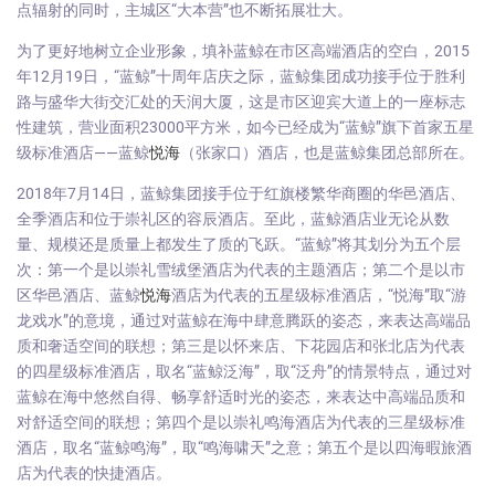
点辐射的同时，主城区“大本营”也不断拓展壮大。
为了更好地树立企业形象，填补蓝鲸在市区高端酒店的空白，2015
年12月19日，“蓝鲸”十周年店庆之际，蓝鲸集团成功接手位于胜利
路与盛华大街交汇处的天润大厦，这是市区迎宾大道上的一座标志
性建筑，营业面积23000平方米，如今已经成为“蓝鲸”旗下首家五星
级标准酒店——蓝鲸
悦海
（张家口）酒店，也是蓝鲸集团总部所在。
2018年7月14日，蓝鲸集团接手位于红旗楼繁华商圈的华邑酒店、
全季酒店和位于崇礼区的容辰酒店。至此，蓝鲸酒店业无论从数
量、规模还是质量上都发生了质的飞跃。“蓝鲸”将其划分为五个层
次：第一个是以崇礼雪绒堡酒店为代表的主题酒店；第二个是以市
区华邑酒店、蓝鲸
悦海
酒店为代表的五星级标准酒店，“悦海”取“游
龙戏水”的意境，通过对蓝鲸在海中肆意腾跃的姿态，来表达高端品
质和奢适空间的联想；第三是以怀来店、下花园店和张北店为代表
的四星级标准酒店，取名“蓝鲸泛海”，取“泛舟”的情景特点，通过对
蓝鲸在海中悠然自得、畅享舒适时光的姿态，来表达中高端品质和
对舒适空间的联想；第四个是以崇礼鸣海酒店为代表的三星级标准
酒店，取名“蓝鲸鸣海”，取“鸣海啸天”之意；第五个是以四海暇旅酒
店为代表的快捷酒店。