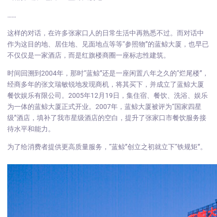
……
这样的对话，在许多张家口人的日常生活中再熟悉不过。而对话中
作为这目的地、居住地、见面地点等等“参照物”的蓝鲸大厦，也早已
不仅仅是一家酒店，而是红旗楼商圈一座标志性建筑。
时间回溯到2004年，那时“蓝鲸”还是一座闲置八年之久的“烂尾楼”，
经商多年的张文瑞敏锐地发现商机，将其买下，并成立了蓝鲸大厦
餐饮娱乐有限公司。2005年12月19日，集住宿、餐饮、洗浴、娱乐
为一体的蓝鲸大厦正式开业。2007年，蓝鲸大厦被评为“国家四星
级”酒店，填补了我市星级酒店的空白，提升了张家口市餐饮服务接
待水平和能力。
为了给消费者提供更高质量服务，“蓝鲸”创立之初就立下“铁规矩”。