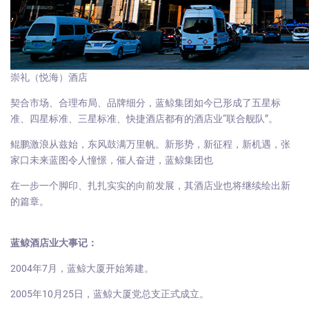
崇礼（悦海）酒店
契合市场、合理布局、品牌细分，蓝鲸集团如今已形成了五星标
准、四星标准、三星标准、快捷酒店都有的酒店业“联合舰队”。
鲲鹏激浪从兹始，东风鼓满万里帆。新形势，新征程，新机遇，张
家口未来蓝图令人憧憬，催人奋进，蓝鲸集团也
在一步一个脚印、扎扎实实的向前发展，其酒店业也将继续绘出新
的篇章。
蓝鲸酒店业大事记：
2004年7月，蓝鲸大厦开始筹建。
2005年10月25日，蓝鲸大厦党总支正式成立。