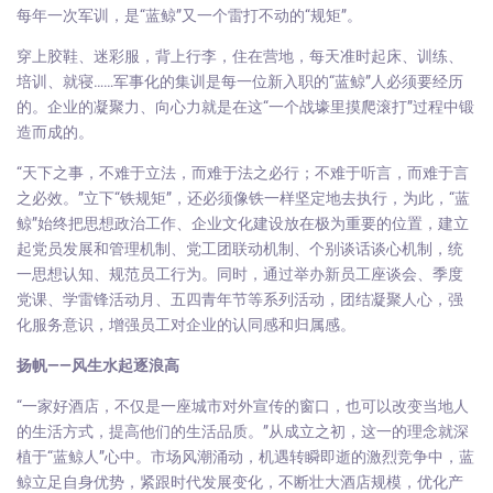
每年一次军训，是“蓝鲸”又一个雷打不动的“规矩”。
穿上胶鞋、迷彩服，背上行李，住在营地，每天准时起床、训练、
培训、就寝……军事化的集训是每一位新入职的“蓝鲸”人必须要经历
的。企业的凝聚力、向心力就是在这“一个战壕里摸爬滚打”过程中锻
造而成的。
“天下之事，不难于立法，而难于法之必行；不难于听言，而难于言
之必效。”立下“铁规矩”，还必须像铁一样坚定地去执行，为此，“蓝
鲸”始终把思想政治工作、企业文化建设放在极为重要的位置，建立
起党员发展和管理机制、党工团联动机制、个别谈话谈心机制，统
一思想认知、规范员工行为。同时，通过举办新员工座谈会、季度
党课、学雷锋活动月、五四青年节等系列活动，团结凝聚人心，强
化服务意识，增强员工对企业的认同感和归属感。
扬帆——风生水起逐浪高
“一家好酒店，不仅是一座城市对外宣传的窗口，也可以改变当地人
的生活方式，提高他们的生活品质。”从成立之初，这一的理念就深
植于“蓝鲸人”心中。市场风潮涌动，机遇转瞬即逝的激烈竞争中，蓝
鲸立足自身优势，紧跟时代发展变化，不断壮大酒店规模，优化产