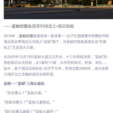
——
蓝鲸控股
集团系列报道之•酒店旗舰
2018年，
蓝鲸控股
集团迎来一桩喜事——位于红旗楼繁华商圈的华邑
酒店和全季酒店正式纳入“蓝鲸”旗下，为蓝鲸控股集团酒店业“开疆
拓土”又添强大力量。
从2005年12月19日蓝鲸大厦正式开业，十三年栉风沐雨，“蓝鲸”经
营的酒店从无到有，从1家到 11家，从市区到张北、怀来、崇礼……
如今，旗下酒店总面积达 30万平方米，客房总数2680间，成为张家
口地区当之无愧的酒店业领军者。
起程——“蓝鲸”入海从兹始
“您去哪儿？”“蓝鲸大厦。”
“您家住哪儿？”“蓝鲸大厦附近。”
“咱们在哪儿碰面？”“蓝鲸大厦吧！”