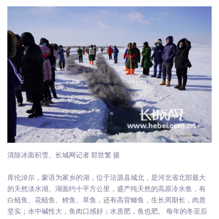
清除冰面积雪。长城网记者 郑世繁 摄
库伦淖尔，蒙语为家乡的湖，位于沽源县城北，是河北省北部最大
的天然淡水湖。湖面约十平方公里，盛产纯天然的高原冷水鱼，有
白鲢鱼、花鲢鱼、鲤鱼、草鱼，还有高背鲫鱼，生长周期长，肉质
坚实；水中碱性大，鱼肉口感好；水质肥，鱼也肥。 每年的冬至后