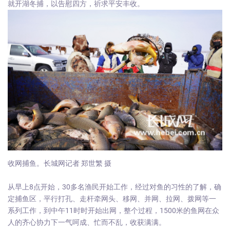
就开湖冬捕，以告慰四方，祈求平安丰收。
收网捕鱼。长城网记者 郑世繁 摄
从早上8点开始，30多名渔民开始工作，经过对鱼的习性的了解，确
定捕鱼区，平行打孔、走杆牵网头、移网、并网、拉网、拨网等一
系列工作，到中午11时时开始出网，整个过程，1500米的鱼网在众
人的齐心协力下一气呵成、忙而不乱，收获满满。