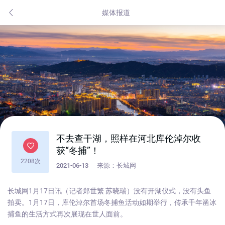
媒体报道
不去查干湖，照样在河北库伦淖尔收
获“冬捕”！
2208次
2021-06-13
来源：长城网
长城网1月17日讯（记者郑世繁 苏晓瑞）没有开湖仪式，没有头鱼
拍卖。1月17日，库伦淖尔首场冬捕鱼活动如期举行，传承千年凿冰
捕鱼的生活方式再次展现在世人面前。