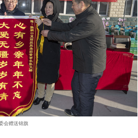
委会赠送锦旗