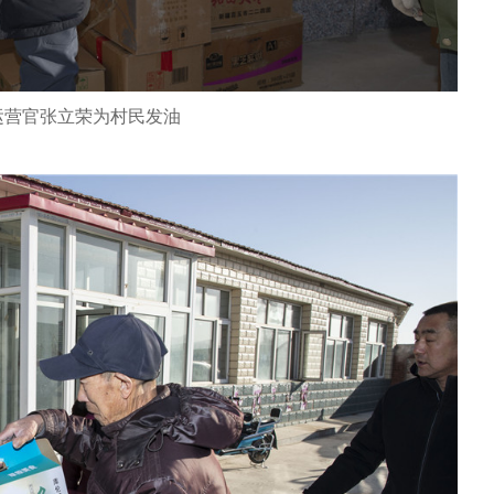
运营官张立荣为村民发油