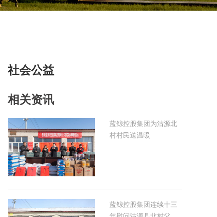
社会公益
相关资讯
蓝鲸控股集团为沽源北
村村民送温暖
蓝鲸控股集团连续十三
年慰问沽源县北村父老