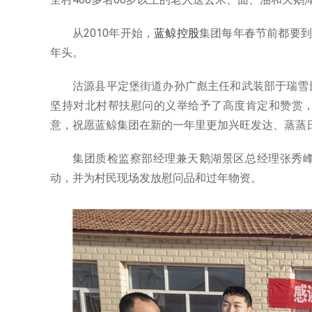
从2010年开始，
蓝鲸控股
集团每年春节前都要到
年头。
沽源县平定堡街道办孙广彪主任和武装部于瑞雪
坚持对北村帮扶慰问的义举给予了高度肯定和赞赏
意，祝愿蓝鲸集团在新的一年里更加兴旺发达、蒸蒸
集团质检监察部经理兼天鹅湖景区总经理张秀
动，并为村民现场发放慰问品和过年物资。