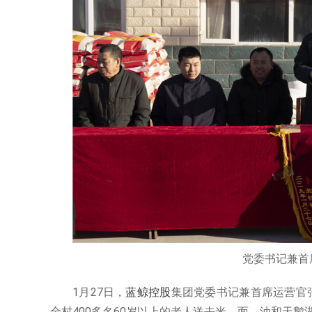
党委书记兼首
1月27日，
蓝鲸控股
集团党委书记兼首席运营官
全村400多名60岁以上的老人送去米、面、油和天