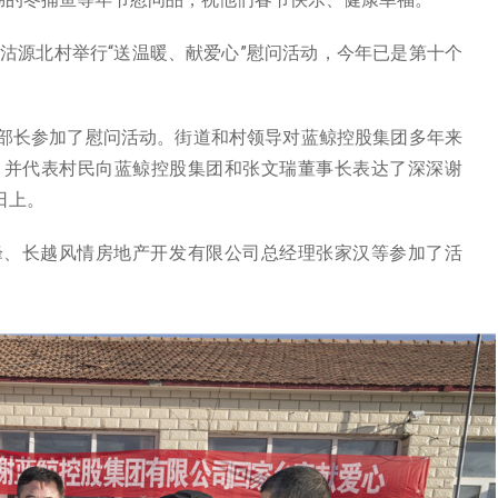
沽源北村举行“送温暖、献爱心”慰问活动，今年已是第十个
部长参加了慰问活动。街道和村领导对蓝鲸控股集团多年来
，并代表村民向蓝鲸控股集团和张文瑞董事长表达了深深谢
日上。
峰、长越风情房地产开发有限公司总经理张家汉等参加了活