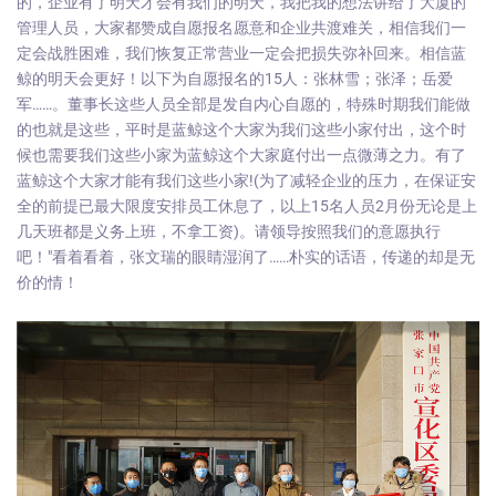
的，企业有了明天才会有我们的明天，我把我的想法讲给了大厦的
管理人员，大家都赞成自愿报名愿意和企业共渡难关，相信我们一
定会战胜困难，我们恢复正常营业一定会把损失弥补回来。相信蓝
鲸的明天会更好！以下为自愿报名的15人：张林雪；张泽；岳爱
军……。董事长这些人员全部是发自内心自愿的，特殊时期我们能做
的也就是这些，平时是蓝鲸这个大家为我们这些小家付出，这个时
候也需要我们这些小家为蓝鲸这个大家庭付出一点微薄之力。有了
蓝鲸这个大家才能有我们这些小家!(为了减轻企业的压力，在保证安
全的前提已最大限度安排员工休息了，以上15名人员2月份无论是上
几天班都是义务上班，不拿工资)。请领导按照我们的意愿执行
吧！"看着看着，张文瑞的眼睛湿润了……朴实的话语，传递的却是无
价的情！