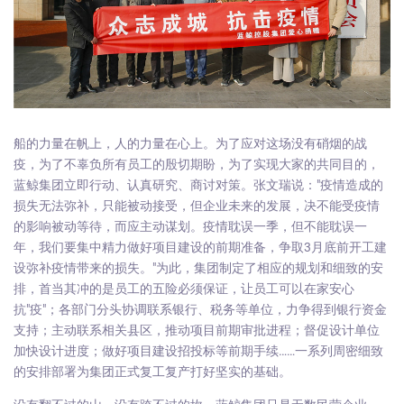
船的力量在帆上，人的力量在心上。为了应对这场没有硝烟的战
疫，为了不辜负所有员工的殷切期盼，为了实现大家的共同目的，
蓝鲸集团立即行动、认真研究、商讨对策。张文瑞说："疫情造成的
损失无法弥补，只能被动接受，但企业未来的发展，决不能受疫情
的影响被动等待，而应主动谋划。疫情耽误一季，但不能耽误一
年，我们要集中精力做好项目建设的前期准备，争取3月底前开工建
设弥补疫情带来的损失。"为此，集团制定了相应的规划和细致的安
排，首当其冲的是员工的五险必须保证，让员工可以在家安心
抗"疫"；各部门分头协调联系银行、税务等单位，力争得到银行资金
支持；主动联系相关县区，推动项目前期审批进程；督促设计单位
加快设计进度；做好项目建设招投标等前期手续……一系列周密细致
的安排部署为集团正式复工复产打好坚实的基础。