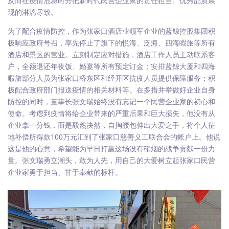
反而在疫情危急时分把新时代民营企业家的责任担当、优秀品质展
现的淋漓尽致。
为了配合疫情防控，作为张家口酒店业领军企业的
蓝鲸控股
集团积
极响应政府号召，率先停止了旗下的
悦海
、泛海、四海睱旅等所有
酒店和景区的营业。立刻制定应对措施，酒店工作人员主动联系客
户，全额退还年夜饭、婚宴等所有预定订金；安排蓝鲸大厦和四海
暇旅部分人员为张家口桥东区和经开区抗疫人员提供保障服务；积
极配合政府部门报送疫情的相关材料等。在多措并举做好企业自身
防控的同时，董事长张文瑞始终没有忘记一个民营企业家的初心和
使命。考虑到疫情将给企业带来的严重后果和巨大损失，他没有从
企业拿一分钱，而是毅然决然，自掏腰包伸出大爱之手，将个人征
地补偿所得款100万元汇到了张家口慈善义工联合会的帐户上。他说
这是他的心意，希望能为早日打赢这场没有硝烟的战争贡献一份力
量。张文瑞勇立潮头，敢为人先，用自己的大爱树立起张家口民营
企业家勇于担当、甘于奉献的标杆。