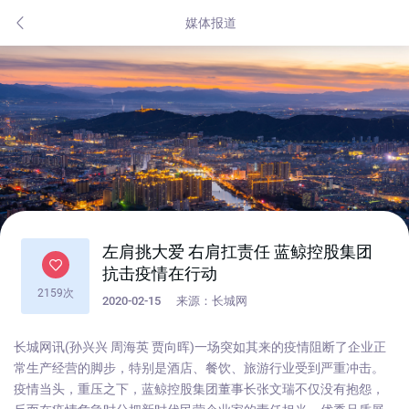
媒体报道
左肩挑大爱 右肩扛责任 蓝鲸控股集团
抗击疫情在行动
2159次
2020-02-15
来源：长城网
长城网讯(孙兴兴 周海英 贾向晖)一场突如其来的疫情阻断了企业正
常生产经营的脚步，特别是酒店、餐饮、旅游行业受到严重冲击。
疫情当头，重压之下，蓝鲸控股集团董事长张文瑞不仅没有抱怨，