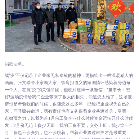
捐款回单。
战"疫"不仅记录了企业家无私奉献的精神，更描绘出一幅温暖感人的
画面。张文瑞舍小家顾大家、铁肩担道义的家国情怀感染着身边每
一个人。在抗"疫"的关键阶段，他收到这样一条微信，"董事长：您
好!这场疫情给我们企业带来了很大的损失，知道您太难了，这场疫
情也是考验我们的时候，跟随您这么多年，已经把企业视为自己的
家，同呼吸共命运，我有责任也有义务跟着企业共渡难关，尽我一
点微薄之力，以我为首1月份工资企业什么时候资金运转开什么时候
发，2月份无论上多少天班，我的工资不要，义务上班，我少拿一个
月工资也不会变穷，也不会饿着，帮着企业渡过难关才是最重要