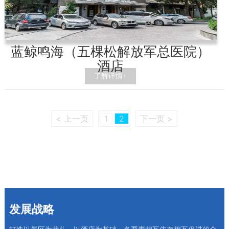
蓝鲸鸣海（五棵松解放军总医院）
酒店
了解详情+
< 上一页
1
2
下一页 >
发展战略